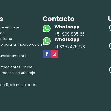
s
Contacto
Whatsapp
de Arbitraje
tica
+51 999 835 661
Interno
Whatsapp
o para la Incorporación
+1 8257475773
 Funcionamiento
Expedientes Online
rocesal de Arbitraje
o de Reclamaciones